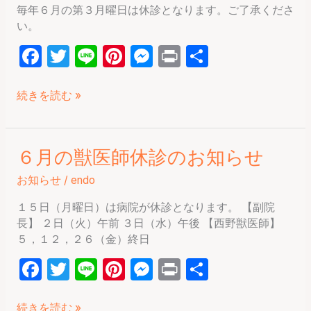
毎年６月の第３月曜日は休診となります。ご了承くださ
（月
い。
曜
日）
F
T
Li
Pi
M
P
共
は
a
w
n
nt
e
ri
有
休
診
c
itt
e
er
s
nt
続きを読む »
で
e
er
e
s
す
b
st
e
６月の獣医師休診のお知らせ
６
o
n
月
お知らせ
/
endo
o
g
の
獣
k
er
１５日（月曜日）は病院が休診となります。 【副院
医
長】 ２日（火）午前 ３日（水）午後 【西野獣医師】
師
５，１２，２６（金）終日
休
F
T
Li
Pi
M
P
共
診
の
a
w
n
nt
e
ri
有
お
続きを読む »