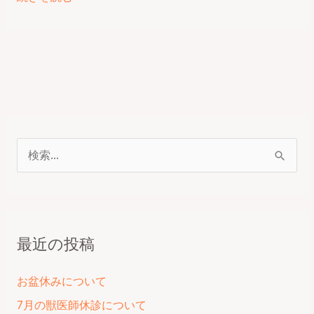
c
itt
e
er
s
nt
知
ら
e
er
e
s
せ
b
st
e
o
n
o
g
k
er
検
索
対
象
最近の投稿
:
お盆休みについて
7月の獣医師休診について