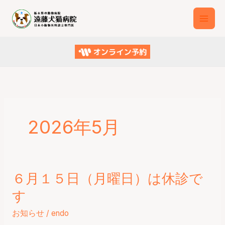
内
容
を
ス
キ
ッ
プ
2026年5月
６月１５日（月曜日）は休診で
６
月
す
１
５
お知らせ
/
endo
日