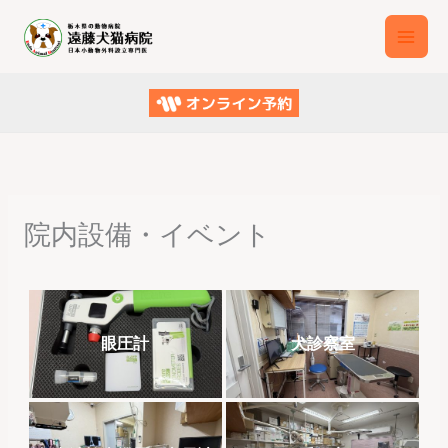
内
容
を
ス
キ
ッ
プ
院内設備・イベント
眼圧計
犬診察室