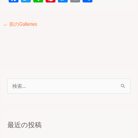
a
w
n
nt
e
ri
有
c
itt
e
er
s
nt
e
er
e
s
←
前のGalleries
b
st
e
o
n
o
g
k
er
検
索
対
象
最近の投稿
: