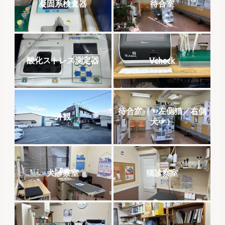
凝固系検査器
待合室
酸化ストレス測定器
Vcheck
待合室（☜左側猫／右側
外観
犬☞）
犬診察室
猫診察室