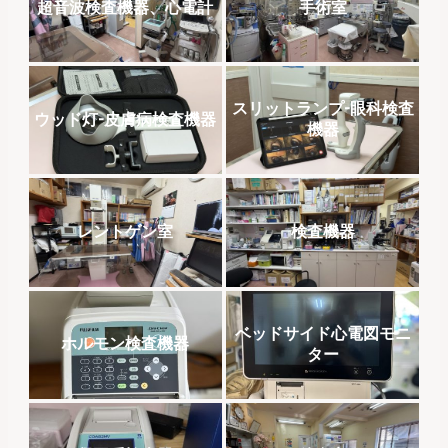
超音波検査機器、心電計
手術室
スリットランプ-眼科検査
ウッド灯-皮膚病検査機器
機器
レントゲン室
検査機器
ベッドサイド心電図モニ
ホルモン検査機器
ター