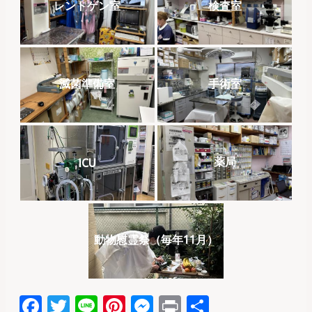
レントゲン室
検査室
滅菌準備室
手術室
薬局
ICU
動物慰霊祭（毎年11月）
F
T
Li
Pi
M
P
共